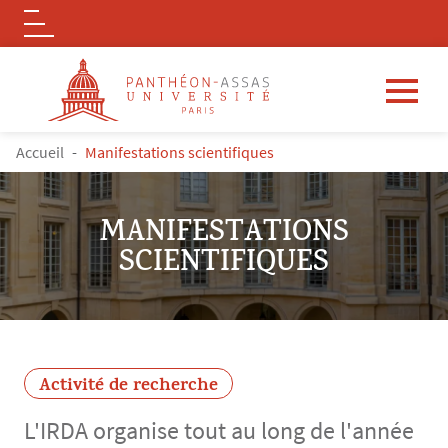
Logo
Aller au contenu principal
FIL D'ARIANE
Accueil
Manifestations scientifiques
MANIFESTATIONS
SCIENTIFIQUES
Activité de recherche
L'IRDA organise tout au long de l'année