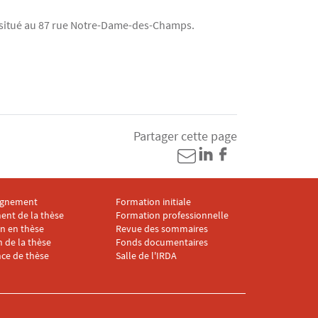
C, situé au 87 rue Notre-Dame-des-Champs.
Partager cette page
gnement
Formation initiale
ter IRDA 4
Menu footer IRDA 5
ent de la thèse
Formation professionnelle
on en thèse
Revue des sommaires
 de la thèse
Fonds documentaires
ce de thèse
Salle de l'IRDA