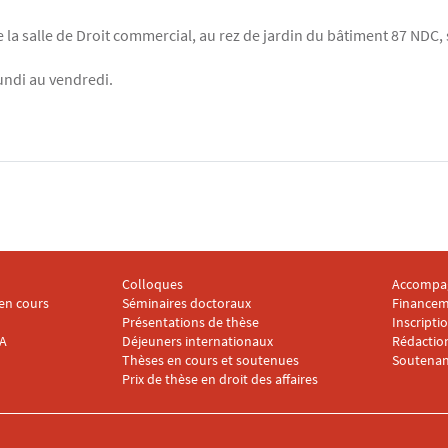
de la salle de Droit commercial, au rez de jardin du bâtiment 87 ND
lundi au vendredi.
Colloques
Accompa
2
Menu footer IRDA 3
Menu foo
en cours
Séminaires doctoraux
Financem
Présentations de thèse
Inscripti
DA
Déjeuners internationaux
Rédaction
Thèses en cours et soutenues
Soutenan
Prix de thèse en droit des affaires