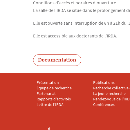
Conditions d'accès et horaires d'ouverture
Contenu
Texte
La salle de l'IRDA se situe dans le prolongement 
Elle est ouverte sans interruption de 8h à 21h du 
Elle est accessible aux doctorants de l'IRDA.
Documentation
Présentation
Publications
Menu footer IRDA 1
Menu footer IRDA 
Équipe de recherche
Recherche collective 
Partenariat
La jeune recherche
Rapports d'activités
Rendez-vous de l'IR
Lettre de l'IRDA
Conférences