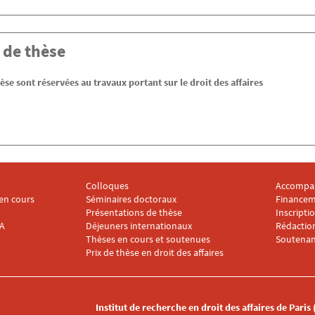
 de thèse
èse sont réservées au travaux portant sur le droit des affaires
Colloques
Accompa
2
Menu footer IRDA 3
Menu foo
en cours
Séminaires doctoraux
Financem
Présentations de thèse
Inscripti
DA
Déjeuners internationaux
Rédaction
Thèses en cours et soutenues
Soutenan
Prix de thèse en droit des affaires
Institut de recherche en droit des affaires de Paris