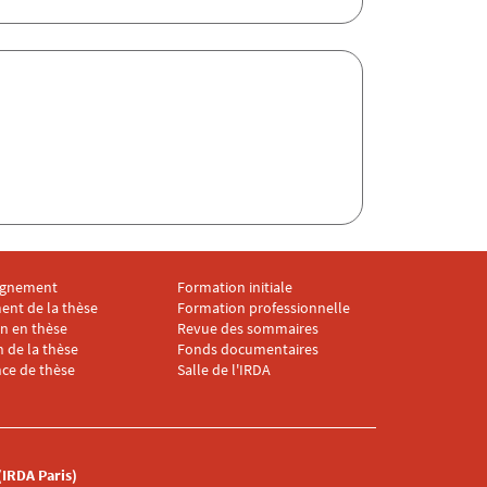
gnement
Formation initiale
ter IRDA 4
Menu footer IRDA 5
ent de la thèse
Formation professionnelle
on en thèse
Revue des sommaires
 de la thèse
Fonds documentaires
ce de thèse
Salle de l'IRDA
 (IRDA Paris)