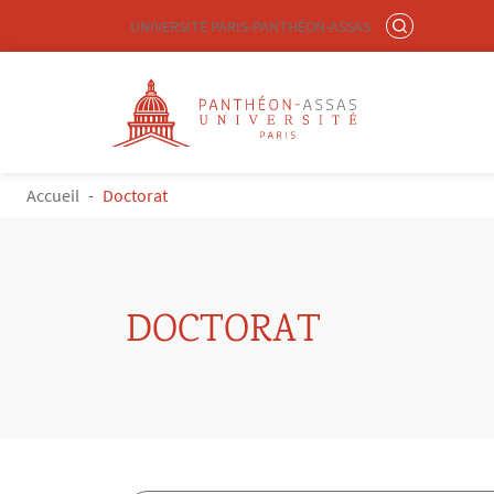
Menu liste site Custom EN
RECHERCHER
UNIVERSITÉ PARIS-PANTHÉON-ASSAS
Logo
Aller au contenu principal
FIL D'ARIANE
Accueil
Doctorat
DOCTORAT