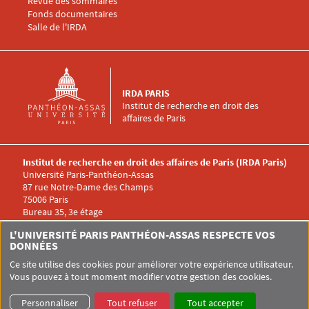
Revue des sommaires
Fonds documentaires
Salle de l'IRDA
IRDA PARIS
Institut de recherche en droit des
affaires de Paris
Institut de recherche en droit des affaires de Paris (IRDA Paris)
Université Paris-Panthéon-Assas
87 rue Notre-Dame des Champs
75006 Paris
Bureau 35, 3e étage
Menu RS IRDA
L'UNIVERSITÉ PARIS PANTHÉON-ASSAS RESPECTE VOS
DONNÉES
Ce site utilise des cookies pour améliorer votre expérience utilisateur.
Vous pouvez à tout moment modifier votre gestion des cookies.
Pied de page Assas
UNIVERSITÉ PARIS-PANTHÉON-ASSAS
SITEMAP
GLOSSAIRE
Personnaliser
Tout refuser
Tout accepter