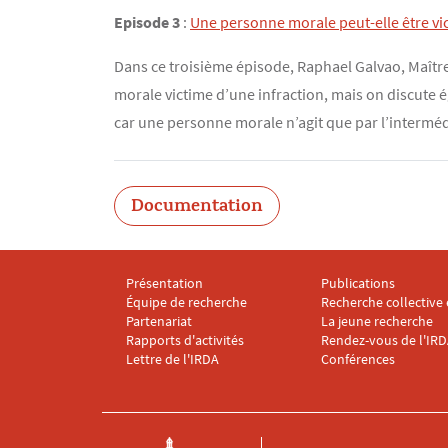
Episode 3
:
Une personne morale peut-elle être vic
Dans ce troisième épisode, Raphael Galvao, Maître
morale victime d’une infraction, mais on discute 
car une personne morale n’agit que par l’interméd
Documentation
Présentation
Publications
Menu footer IRDA 1
Menu footer IRDA 
Équipe de recherche
Recherche collective 
Partenariat
La jeune recherche
Rapports d'activités
Rendez-vous de l'IR
Lettre de l'IRDA
Conférences