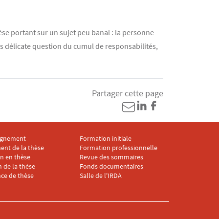
se portant sur un sujet peu banal : la personne
ès délicate question du cumul de responsabilités,
Partager cette page
gnement
Formation initiale
ter IRDA 4
Menu footer IRDA 5
ent de la thèse
Formation professionnelle
on en thèse
Revue des sommaires
 de la thèse
Fonds documentaires
ce de thèse
Salle de l'IRDA