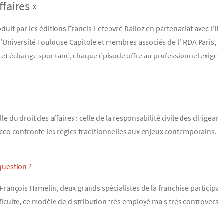
faires »
oduit par les éditions Francis-Lefebvre Dalloz en partenariat avec l'
’Université Toulouse Capitole et membres associés de l'IRDA Paris, i
 et échange spontané, chaque épisode offre au professionnel exige
du droit des affaires : celle de la responsabilité civile des dirigea
co confronte les règles traditionnelles aux enjeux contemporains. 
 question ?
ançois Hamelin, deux grands spécialistes de la franchise participativ
ifficulté, ce modèle de distribution très employé mais très controve