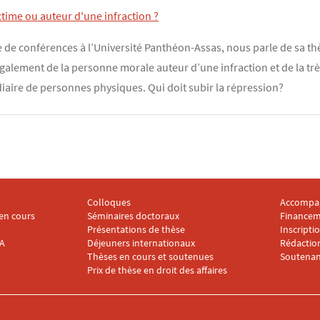
time ou auteur d'une infraction ?
 de conférences à l’Université Panthéon-Assas, nous parle de sa thè
également de la personne morale auteur d’une infraction et de la tr
iaire de personnes physiques. Qui doit subir la répression?
Colloques
Accompa
2
Menu footer IRDA 3
Menu foo
en cours
Séminaires doctoraux
Financem
Présentations de thèse
Inscripti
DA
Déjeuners internationaux
Rédaction
Thèses en cours et soutenues
Soutenan
Prix de thèse en droit des affaires