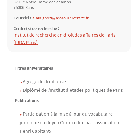
87 rue Notre Dame des champs
75006 Paris
Courriel :
alain.ghozi@assas-universite.fr
Centre(s) de recherche :
Structure(s) de rattachement
Institut de recherche en droit des affaires de Paris
(IRDA Paris)
Contenu
Texte
Titres universitaires
Agrégé de droit privé
Diplômé de l'Institut d'études politiques de Paris
Publications
Participation à la mise à jour du vocabulaire
juridique du doyen Cornu édité par l’association
Henri Capitant/