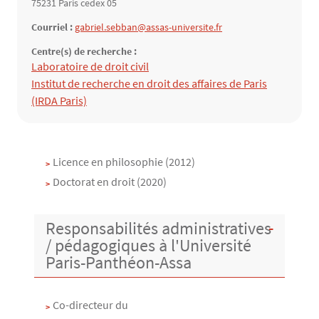
75231 Paris cedex 05
Courriel :
gabriel.sebban@assas-universite.fr
Centre(s) de recherche :
Structure(s) de rattachement
Laboratoire de droit civil
Institut de recherche en droit des affaires de Paris
(IRDA Paris)
Contenu
Texte
Licence en philosophie (2012)
Doctorat en droit (2020)
Responsabilités administratives
/ pédagogiques à l'Université
Paris-Panthéon-Assa
Co-directeur du