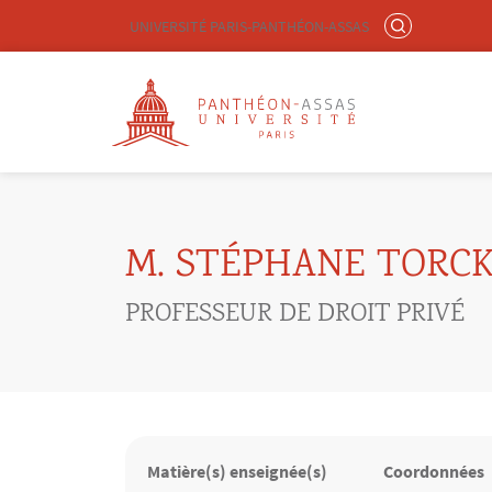
Menu liste site Custom EN
RECHERCHER
UNIVERSITÉ PARIS-PANTHÉON-ASSAS
Logo
Aller au contenu principal
M. STÉPHANE TORC
PROFESSEUR DE DROIT PRIVÉ
Matière(s) enseignée(s)
Coordonnées