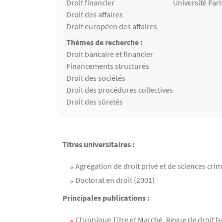
Matières enseignées
Droit financier
Université Par
Droit des affaires
Droit européen des affaires
Thèmes de recherche :
Thèmes de recherche
Droit bancaire et financier
Financements structurés
Droit des sociétés
Droit des procédures collectives
Droit des sûretés
Contenu
Texte
Titres universitaires :
Agrégation de droit privé et de sciences crim
Doctorat en droit (2001)
Principales publications :
Chronique Titre et Marché, Revue de droit ban