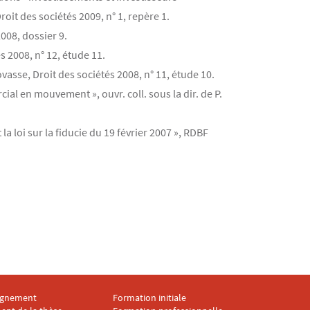
it des sociétés 2009, n° 1, repère 1.
008, dossier 9.
s 2008, n° 12, étude 11.
asse, Droit des sociétés 2008, n° 11, étude 10.
ial en mouvement », ouvr. coll. sous la dir. de P.
 loi sur la fiducie du 19 février 2007 », RDBF
gnement
Formation initiale
ter IRDA 4
Menu footer IRDA 5