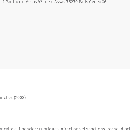
is 2 Panthéon-Assas 92 rue d'Assas 75270 Paris Cedex 06
inelles (2003)
caire et financier ; rubriques infractions et sanctions- rachat d'ac