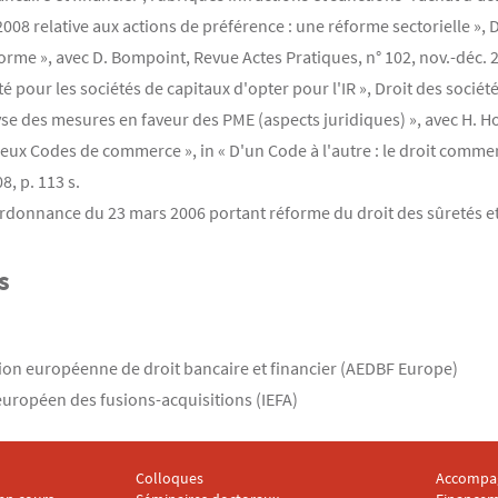
 relative aux actions de préférence : une réforme sectorielle », Dro
forme », avec D. Bompoint, Revue Actes Pratiques, n° 102, nov.-déc. 2
é pour les sociétés de capitaux d'opter pour l'IR », Droit des société
se des mesures en faveur des PME (aspects juridiques) », avec H. Hov
eux Codes de commerce », in « D'un Code à l'autre : le droit commerc
8, p. 113 s.
donnance du 23 mars 2006 portant réforme du droit des sûretés et la
s
ion européenne de droit bancaire et financier (AEDBF Europe)
 européen des fusions-acquisitions (IEFA)
Colloques
Accompa
2
Menu footer IRDA 3
Menu foo