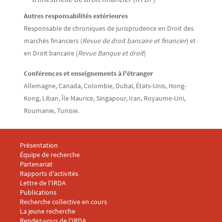
Autres responsabilités extérieures
Responsable de chroniques de jurisprudence en Droit des
marchés financiers (
Revue de droit bancaire et financier
) et
en Droit bancaire (
Revue Banque et droit
)
Conférences et enseignements à l'étranger
Allemagne, Canada, Colombie, Dubaï, États-Unis, Hong-
Kong, Liban, Île Maurice, Singapour, Iran, Royaume-Uni,
Roumanie, Tunisie.
Menu footer IRDA 1
Présentation
Équipe de recherche
Partenariat
Rapports d'activités
Lettre de l'IRDA
Menu footer IRDA 2
Publications
Recherche collective en cours
La jeune recherche
Rendez-vous de l'IRDA