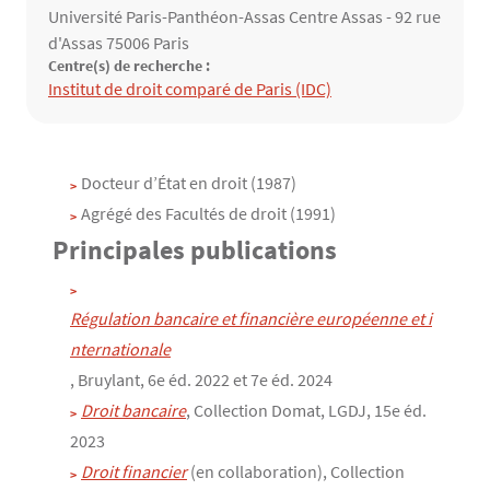
Université Paris-Panthéon-Assas Centre Assas - 92 rue
d'Assas 75006 Paris
Centre(s) de recherche :
Structure(s) de rattachement
Institut de droit comparé de Paris (IDC)
Contenu
Texte
Docteur d’État en droit (1987)
Agrégé des Facultés de droit (1991)
Principales publications
Régulation bancaire et financière européenne et i
nternationale
, Bruylant, 6e éd. 2022 et 7e éd. 2024
Droit bancaire
, Collection Domat, LGDJ, 15e éd.
2023
Droit financier
(en collaboration), Collection