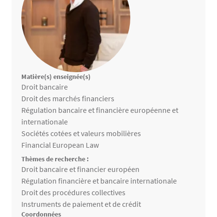
Matière(s) enseignée(s)
Matières enseignées
Droit bancaire
Droit des marchés financiers
Régulation bancaire et financière européenne et
internationale
Sociétés cotées et valeurs mobilières
Financial European Law
Thèmes de recherche :
Thèmes de recherche
Droit bancaire et financier européen
Régulation financière et bancaire internationale
Droit des procédures collectives
Instruments de paiement et de crédit
Coordonnées