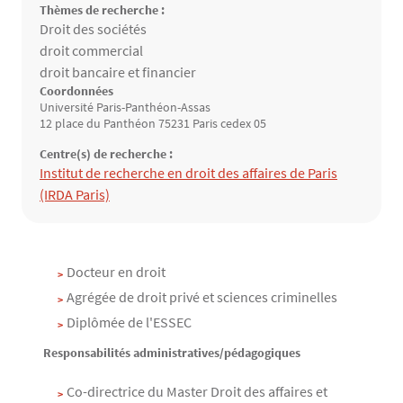
Thèmes de recherche :
Thèmes de recherche
Droit des sociétés
droit commercial
droit bancaire et financier
Coordonnées
Université Paris-Panthéon-Assas
12 place du Panthéon 75231 Paris cedex 05
Centre(s) de recherche :
Structure(s) de rattachement
Institut de recherche en droit des affaires de Paris
(IRDA Paris)
Contenu
Texte
Docteur en droit
Agrégée de droit privé et sciences criminelles
Diplômée de l'ESSEC
Responsabilités administratives/pédagogiques
Co-directrice du Master Droit des affaires et